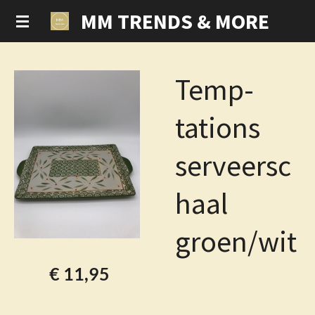
MM TRENDS & MORE
Ga
direct
naar
de
Temp-
hoofdinhoud
tations
serveersc
haal
groen/wit
€ 11,95