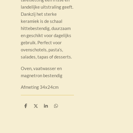
landelijke uitstraling geeft.
Dankzij het sterke
keramiek is de schaal
hittebestendig, duurzaam
en geschikt voor dagelijks
gebruik. Perfect voor
ovenschotels, pasta’s,
salades, tapas of desserts.
Oven, vaatwasser en
magnetron bestendig
Afmeting 34x24cm
D
D
S
D
e
e
h
e
l
e
a
l
e
l
r
e
n
e
n