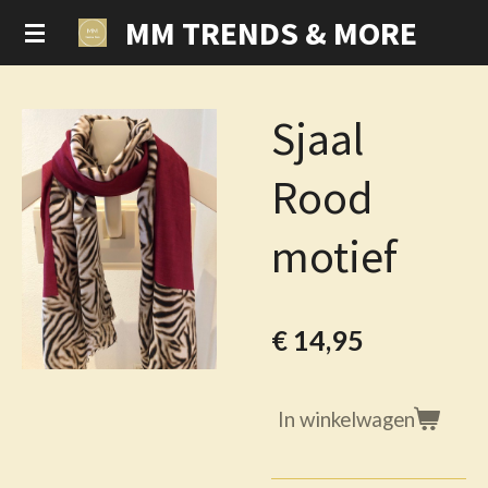
MM TRENDS & MORE
Ga
direct
naar
de
Sjaal
hoofdinhoud
Rood
motief
€ 14,95
In winkelwagen