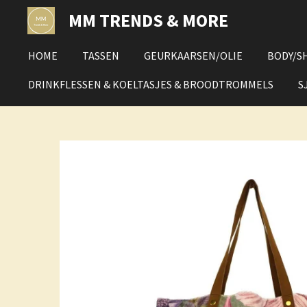
Ga
MM TRENDS & MORE
direct
naar
HOME
TASSEN
GEURKAARSEN/OLIE
BODY/S
de
hoofdinhoud
DRINKFLESSEN & KOELTASJES & BROODTROMMELS
S