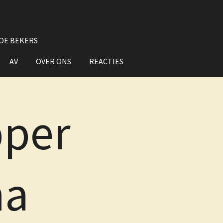
OE BEKERS
AV
OVER ONS
REACTIES
per
a