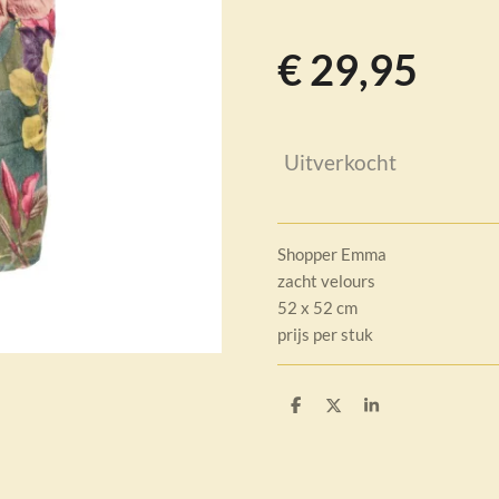
€ 29,95
Uitverkocht
Shopper Emma
zacht velours
52 x 52 cm
prijs per stuk
D
D
S
e
e
h
l
e
a
e
l
r
n
e