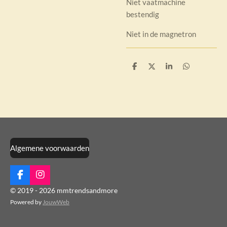
Niet vaatmachine
bestendig
Niet in de magnetron
D
D
S
D
e
e
h
e
l
e
a
l
e
l
r
e
n
e
n
Algemene voorwaarden
F
I
a
n
© 2019 - 2026 mmtrendsandmore
c
s
Powered by
JouwWeb
e
t
b
a
o
g