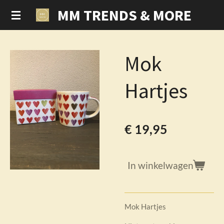
MM TRENDS & MORE
Ga
direct
naar
de
Mok
hoofdinhoud
Hartjes
€ 19,95
In winkelwagen
Mok Hartjes