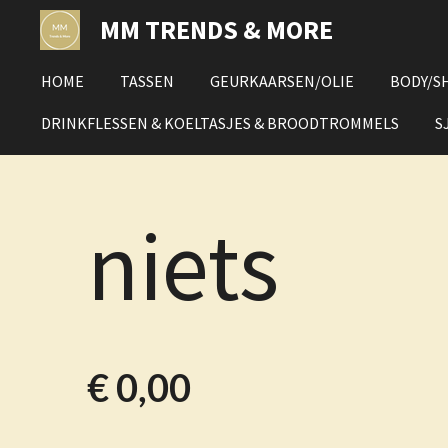
Ga
MM TRENDS & MORE
direct
naar
HOME
TASSEN
GEURKAARSEN/OLIE
BODY/S
de
hoofdinhoud
DRINKFLESSEN & KOELTASJES & BROODTROMMELS
S
niets
€ 0,00