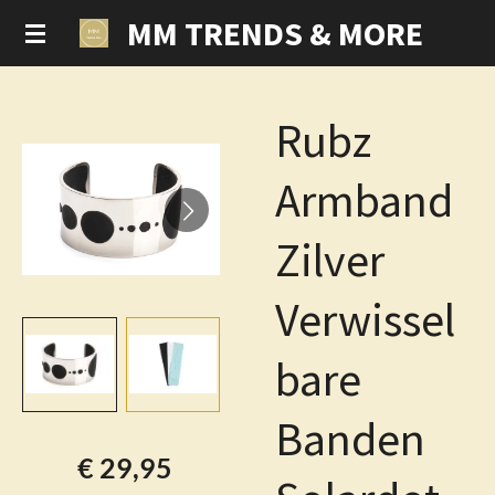
MM TRENDS & MORE
Ga
direct
naar
de
Rubz
hoofdinhoud
Armband
Zilver
Verwissel
bare
Banden
€ 29,95