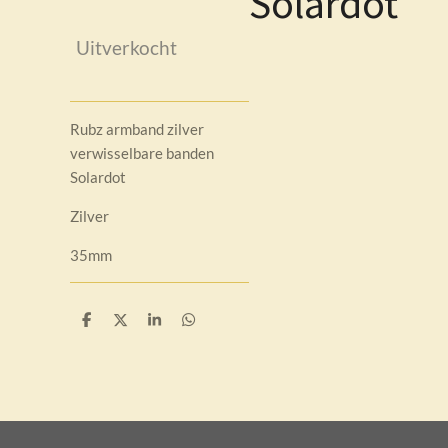
Solardot
Uitverkocht
Rubz armband zilver
verwisselbare banden
Solardot
Zilver
35mm
D
D
S
D
e
e
h
e
l
e
a
l
e
l
r
e
n
e
n