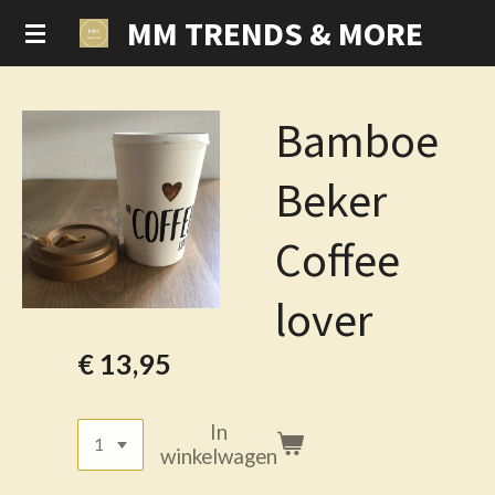
MM TRENDS & MORE
Ga
direct
naar
de
Bamboe
hoofdinhoud
Beker
Coffee
lover
€ 13,95
In
winkelwagen