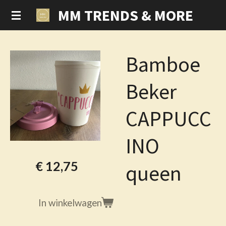
MM TRENDS & MORE
Ga
direct
naar
de
Bamboe
hoofdinhoud
Beker
CAPPUCC
INO
€ 12,75
queen
In winkelwagen